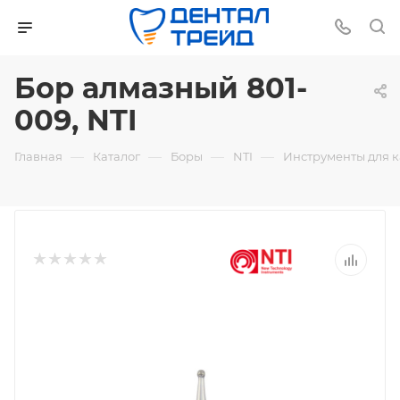
Бор алмазный 801-
009, NTI
—
—
—
—
Главная
Каталог
Боры
NTI
Инструменты для 