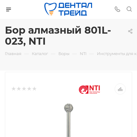
Бор алмазный 801L-
023, NTI
—
—
—
—
Главная
Каталог
Боры
NTI
Инструменты для 