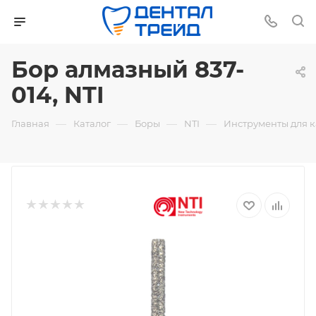
Бор алмазный 837-
014, NTI
—
—
—
—
Главная
Каталог
Боры
NTI
Инструменты для 