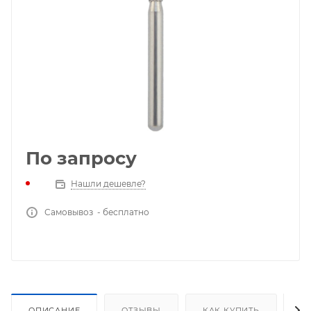
По запросу
Нашли дешевле?
Самовывоз - бесплатно
ОПИСАНИЕ
ОТЗЫВЫ
КАК КУПИТЬ
О