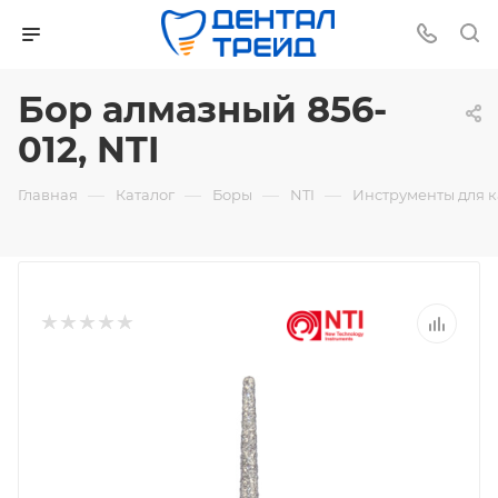
Бор алмазный 856-
012, NTI
—
—
—
—
Главная
Каталог
Боры
NTI
Инструменты для 