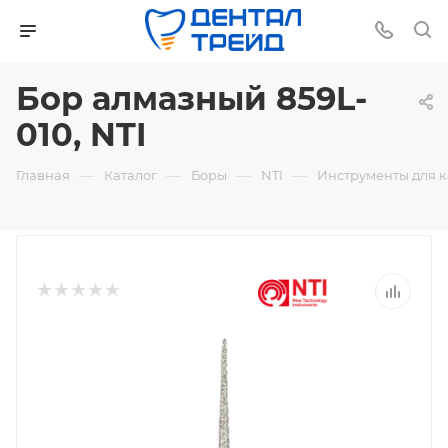
Бор алмазный 859L-
010, NTI
—
—
—
—
Главная
Каталог
Боры
NTI
Инструменты для 