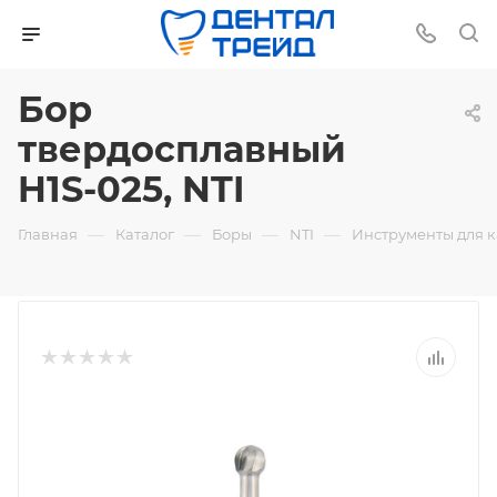
Бор
твердосплавный
H1S-025, NTI
—
—
—
—
Главная
Каталог
Боры
NTI
Инструменты для 