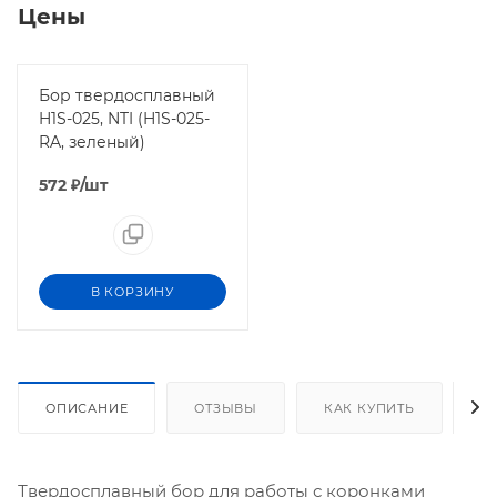
Цены
Бор твердосплавный
H1S-025, NTI (H1S-025-
RA, зеленый)
572
₽
/шт
В КОРЗИНУ
ОПИСАНИЕ
ОТЗЫВЫ
КАК КУПИТЬ
О
Твердосплавный бор для работы с коронками