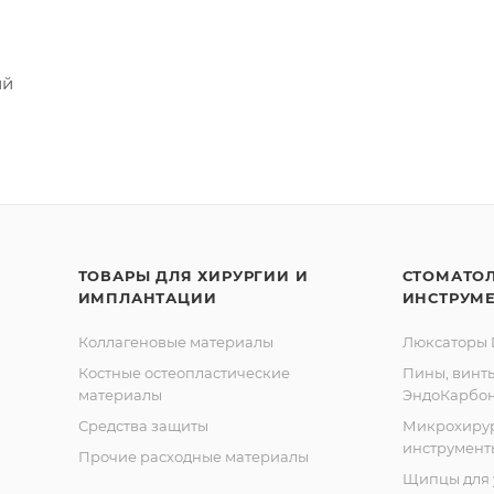
ий
ТОВАРЫ ДЛЯ ХИРУРГИИ И
СТОМАТО
ИМПЛАНТАЦИИ
ИНСТРУМ
Коллагеновые материалы
Люксаторы D
Костные остеопластические
Пины, винт
материалы
ЭндоКарбо
Средства защиты
Микрохиру
инструмент
Прочие расходные материалы
Щипцы для 