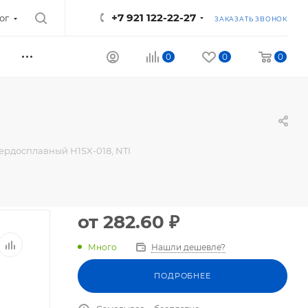
+7 921 122-22-27
ог
ЗАКАЗАТЬ ЗВОНОК
0
0
0
ердосплавный H1SX-018, NTI
от
282.60 ₽
Много
Нашли дешевле?
ПОДРОБНЕЕ