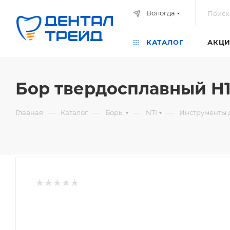
Вологда
КАТАЛОГ
АКЦИ
Бор твердосплавный H1S
—
—
—
—
Главная
Каталог
Боры
NTI
Инструменты 