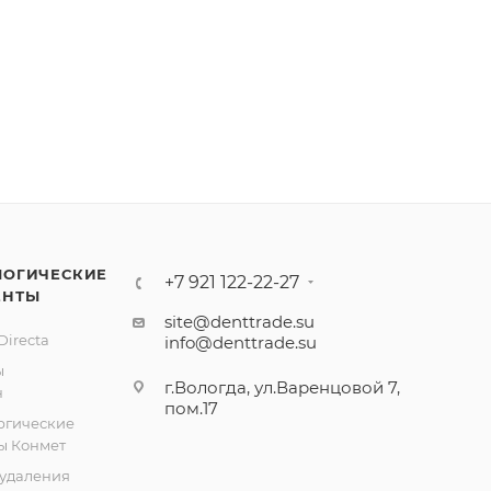
ЛОГИЧЕСКИЕ
+7 921 122-22-27
ЕНТЫ
site@denttrade.su
irecta
info@denttrade.su
ы
г.Вологда, ул.Варенцовой 7,
н
пом.17
ргические
ы Конмет
удаления