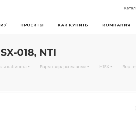
Катал
И⚡️
ПРОЕКТЫ
КАК КУПИТЬ
КОМПАНИЯ
X-018, NTI
—
—
—
для кабинета
Боры твердосплавные
H1SX
Бор тв