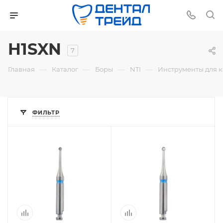
H1SXN
7
—
—
—
—
Главная
Каталог
Боры
NTI
Инструменты для 
ФИЛЬТР