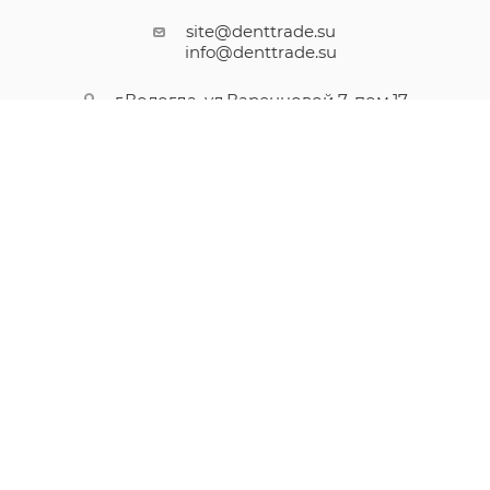
site@denttrade.su
info@denttrade.su
г.Вологда, ул.Варенцовой 7, пом.17
Вся представленная на сайте информация носит
информационный характер и ни при каких условиях не
является публичной офертой, определяемой положениями
Статьи 437(2) Гражданского кодекса РФ.
ООО "Дентал Трейд" ИНН 3525407306 ОГРН 1173525026718
2017-2026 © Оборудование, инструменты и расходные
материалы для стоматологов всех направлений