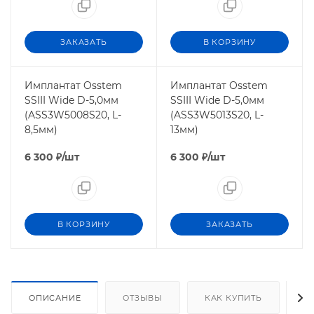
ЗАКАЗАТЬ
В КОРЗИНУ
Имплантат Osstem
Имплантат Osstem
SSIII Wide D-5,0мм
SSIII Wide D-5,0мм
(ASS3W5008S20, L-
(ASS3W5013S20, L-
8,5мм)
13мм)
6 300
₽
/шт
6 300
₽
/шт
В КОРЗИНУ
ЗАКАЗАТЬ
ОПИСАНИЕ
ОТЗЫВЫ
КАК КУПИТЬ
О