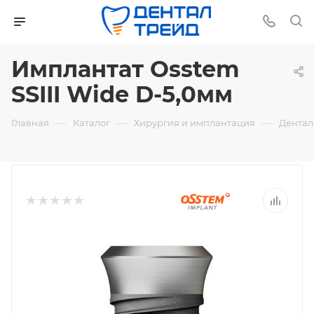
Имплантат Osstem
SSIII Wide D-5,0мм
—
—
—
Главная
Каталог
Хирургия и имплантация
Дентал