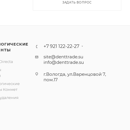
ЗАДАТЬ ВОПРОС
ЛОГИЧЕСКИЕ
+7 921 122-22-27
ЕНТЫ
site@denttrade.su
irecta
info@denttrade.su
ы
г.Вологда, ул.Варенцовой 7,
н
пом.17
ргические
ы Конмет
удаления