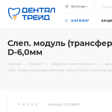
Вологда
КАТАЛОГ
АКЦИ
Слеп. модуль (трансфер
D-6,0мм
—
—
—
Главная
Каталог
Хирургия и имплантация
Ден
Слеп. модуль (трансфер) для откр. ложки Осстем ComOcta, ш
Артикул:
SSICA600