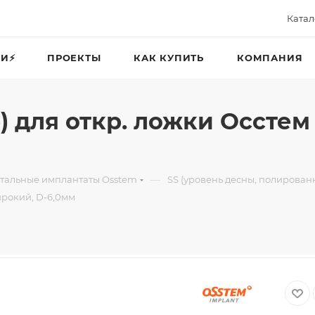
Катал
И⚡️
ПРОЕКТЫ
КАК КУПИТЬ
КОМПАНИЯ
) для откр. ложки Оссте
—
тальные имплантаты Osstem
SS (уровень десны, полирован
ирокий, D-6,0мм