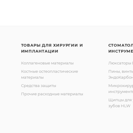
ТОВАРЫ ДЛЯ ХИРУРГИИ И
СТОМАТО
ИМПЛАНТАЦИИ
ИНСТРУМ
Коллагеновые материалы
Люксаторы D
Костные остеопластические
Пины, винт
материалы
ЭндоКарбо
Средства защиты
Микрохиру
инструмент
Прочие расходные материалы
Щипцы для 
зубов HLW