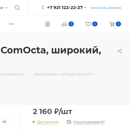
+7 921 122-22-27
ог
ЗАКАЗАТЬ ЗВОНОК
0
0
0
м ComOcta, широкий,
—
—
ная шейка)
Ортопедия и лаборатория SS
2 160
₽
/шт
Достаточно
Нашли дешевле?