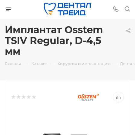
Имплантат Osstem
TSIV Regular, D-4,5
мм
—
—
—
Главная
Каталог
Хирургия и имплантация
Дентал