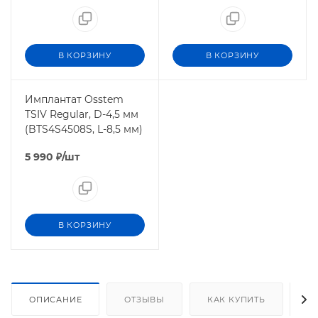
В КОРЗИНУ
В КОРЗИНУ
Имплантат Osstem
TSIV Regular, D-4,5 мм
(BTS4S4508S, L-8,5 мм)
5 990
₽
/шт
В КОРЗИНУ
ОПИСАНИЕ
ОТЗЫВЫ
КАК КУПИТЬ
О