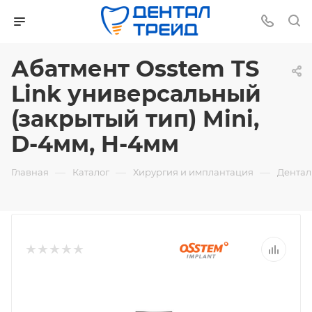
Абатмент Osstem TS
Link универсальный
(закрытый тип) Mini,
D-4мм, H-4мм
—
—
—
Главная
Каталог
Хирургия и имплантация
Дентал