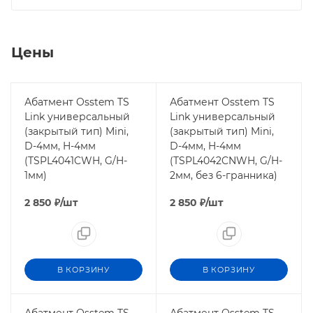
Цены
Абатмент Osstem TS
Абатмент Osstem TS
Link универсальный
Link универсальный
(закрытый тип) Mini,
(закрытый тип) Mini,
D-4мм, H-4мм
D-4мм, H-4мм
(TSPL4041CWH, G/H-
(TSPL4042CNWH, G/H-
1мм)
2мм, без 6-гранника)
2 850
₽
/шт
2 850
₽
/шт
В КОРЗИНУ
В КОРЗИНУ