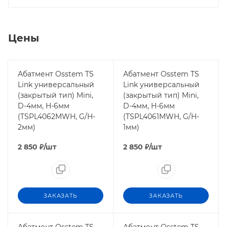
Цены
Абатмент Osstem TS
Абатмент Osstem TS
Link универсальный
Link универсальный
(закрытый тип) Mini,
(закрытый тип) Mini,
D-4мм, H-6мм
D-4мм, H-6мм
(TSPL4062MWH, G/H-
(TSPL4061MWH, G/H-
2мм)
1мм)
2 850
₽
/шт
2 850
₽
/шт
ЗАКАЗАТЬ
ЗАКАЗАТЬ