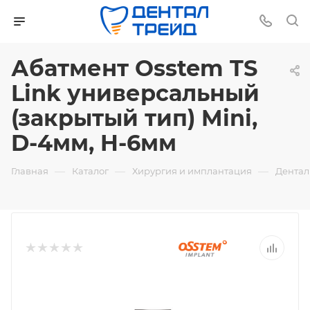
Абатмент Osstem TS
Link универсальный
(закрытый тип) Mini,
D-4мм, H-6мм
—
—
—
Главная
Каталог
Хирургия и имплантация
Дентал