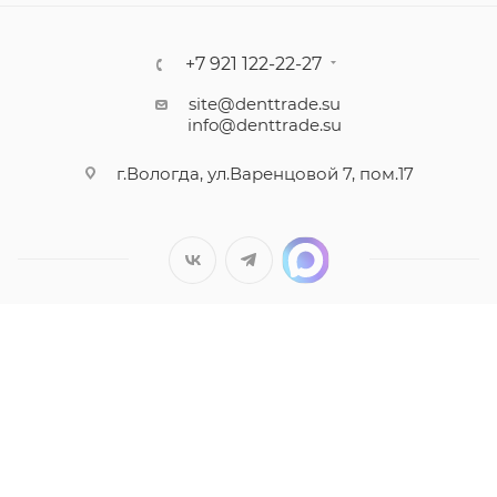
+7 921 122-22-27
site@denttrade.su
info@denttrade.su
г.Вологда, ул.Варенцовой 7, пом.17
Вся представленная на сайте информация носит
информационный характер и ни при каких условиях не
является публичной офертой, определяемой положениями
Статьи 437(2) Гражданского кодекса РФ.
ООО "Дентал Трейд" ИНН 3525407306 ОГРН 1173525026718