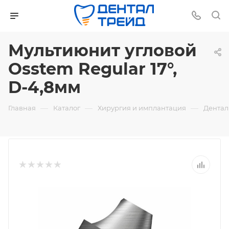
Мультиюнит угловой
Osstem Regular 17°,
D-4,8мм
—
—
—
Главная
Каталог
Хирургия и имплантация
Дентал