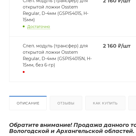
2 160
₽
/шт
Слеп. модуль (трансфер) для
открытой ложки Osstem
Regular, D-4мм (GSPIS4015, H-
15мм)
Достаточно
2 160
₽
/шт
Слеп. модуль (трансфер) для
открытой ложки Osstem
Regular, D-4мм (GSPIS4015N, H-
15мм, без 6-гр)
ОПИСАНИЕ
ОТЗЫВЫ
КАК КУПИТЬ
Обратите внимание! Продажа данного то
Вологодской и Архангельской областей.