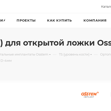
Катал
И⚡️
ПРОЕКТЫ
КАК КУПИТЬ
КОМПАНИЯ
) для открытой ложки Os
—
—
тальные имплантаты Osstem
TS (уровень кости)
Ортоп
, D-4мм