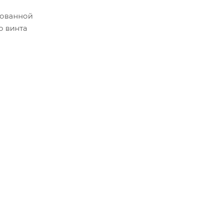
рованной
о винта