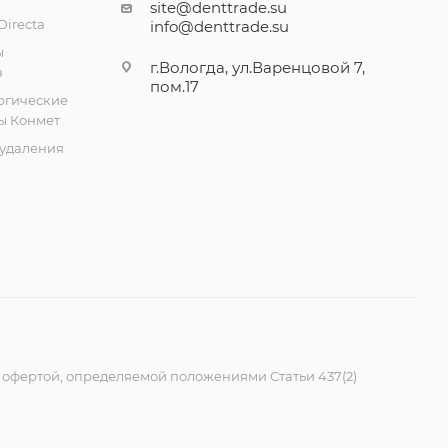
site@denttrade.su
irecta
info@denttrade.su
ы
г.Вологда, ул.Варенцовой 7,
н
пом.17
ргические
ы Конмет
удаления
 офертой, определяемой положениями Статьи 437(2)