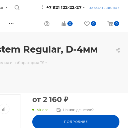
+7 921 122-22-27
ог
ЗАКАЗАТЬ ЗВОНОК
0
0
0
stem Regular, D-4мм
—
едия и лаборатория TS
от
2 160 ₽
Много
Нашли дешевле?
ПОДРОБНЕЕ