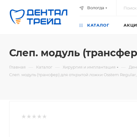
Вологда
КАТАЛОГ
АКЦИ
Слеп. модуль (трансфер
—
—
—
Главная
Каталог
Хирургия и имплантация
Ден
Слеп. модуль (трансфер) для открытой ложки Osstem Regular