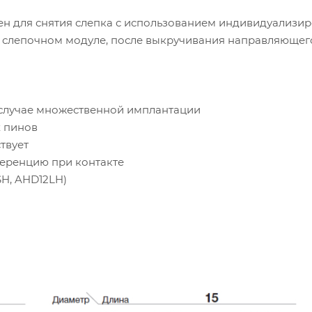
н для снятия слепка с использованием индивидуализи
в слепочном модуле, после выкручивания направляющег
в случае множественной имплантации
х пинов
твует
еренцию при контакте
SH, AHD12LH)