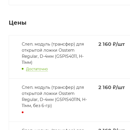
Цены
2 160
₽
/шт
Слеп. модуль (трансфер) для
открытой ложки Osstem
Regular, D-4мм (GSPIS4011, H-
11мм)
Достаточно
2 160
₽
/шт
Слеп. модуль (трансфер) для
открытой ложки Osstem
Regular, D-4мм (GSPIS4011N, H-
11мм, без 6-гр)