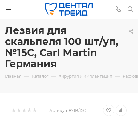
Лезвия для
скальпеля 100 шт/уп,
№15С, Carl Martin
Германия
—
—
—
Главная
Каталог
Хирургия и имплантация
Расход
Артикул:
871B/15C