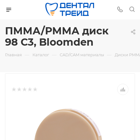
ПММА/PMMA диск
98 C3, Bloomden
—
—
—
Главная
Каталог
СAD/CAM материалы
Диски PMMA