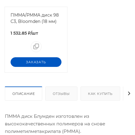
ПММА/PMMA диск 98
C3, Bloomden (18 мм)
1 532.85
₽
/шт
ЗАКАЗАТЬ
ОПИСАНИЕ
ОТЗЫВЫ
КАК КУПИТЬ
О
ПММА диск Блумден изготовлен из
высококачественных полимеров на снове
полиметилметакрилата (PMMA).