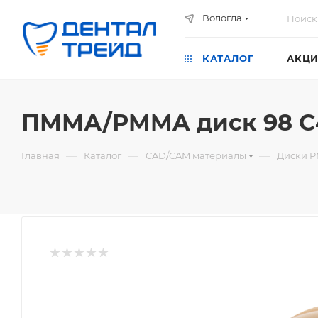
Вологда
КАТАЛОГ
АКЦИ
ПММА/PMMA диск 98 C
—
—
—
Главная
Каталог
СAD/CAM материалы
Диски P