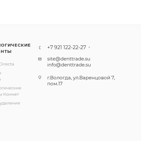
ЛОГИЧЕСКИЕ
+7 921 122-22-27
ЕНТЫ
site@denttrade.su
irecta
info@denttrade.su
ы
г.Вологда, ул.Варенцовой 7,
н
пом.17
ргические
ы Конмет
удаления