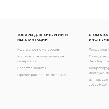
ТОВАРЫ ДЛЯ ХИРУРГИИ И
СТОМАТО
ИМПЛАНТАЦИИ
ИНСТРУМ
Коллагеновые материалы
Люксаторы D
Костные остеопластические
Пины, винт
материалы
ЭндоКарбо
Средства защиты
Микрохиру
инструмент
Прочие расходные материалы
Щипцы для 
зубов HLW