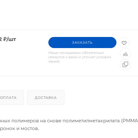
2
₽
/шт
ЗАКАЗАТЬ
Наши менеджеры обязательно
свяжутся с вами и уточнят условия
заказа
ОПЛАТА
ДОСТАВКА
нных полимеров на снове полиметилметакрилата (PMMA)
ронок и мостов.