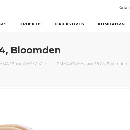
Катал
И⚡️
ПРОЕКТЫ
КАК КУПИТЬ
КОМПАНИЯ
4, Bloomden
—
MMA / Воск-WAX / CoCr
ПММА/PMMA диск 98 C4, Bloomden