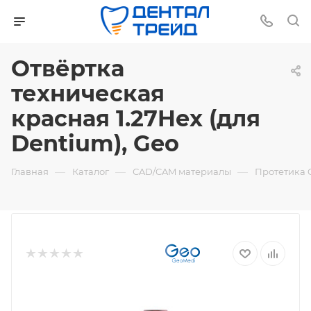
Отвёртка
техническая
красная 1.27Hex (для
Dentium), Geo
—
—
—
Главная
Каталог
СAD/CAM материалы
Протетика 