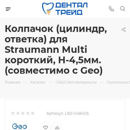
Колпачок (цилиндр,
ответка) для
Straumann Multi
короткий, H-4,5мм.
(совместимо с Geo)
—
—
—
Главная
Каталог
СAD/CAM материалы
Протетика 
Артикул:
LB2-G4840S