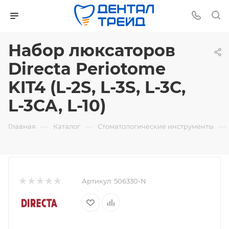
Набор люксаторов
Directa Periotome
KIT4 (L-2S, L-3S, L-3C,
L-3CA, L-10)
—
—
—
Главная
Каталог
Стоматологические инструменты
Артикул:
506330-N