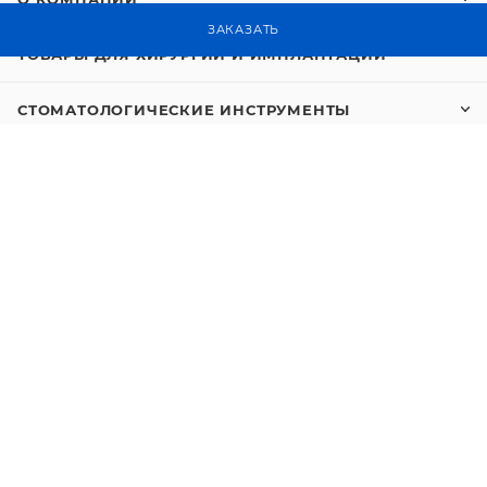
ЗАКАЗАТЬ
ТОВАРЫ ДЛЯ ХИРУРГИИ И ИМПЛАНТАЦИИ
СТОМАТОЛОГИЧЕСКИЕ ИНСТРУМЕНТЫ
+7 921 122-22-27
site@denttrade.su
info@denttrade.su
г.Вологда, ул.Варенцовой 7, пом.17
Вся представленная на сайте информация носит