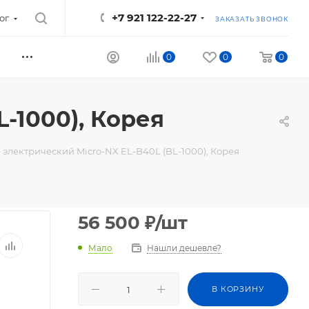
+7 921 122-22-27
ог
ЗАКАЗАТЬ ЗВОНОК
0
0
0
-1000), Корея
электрический Micro-NX EL-B40L (BL-1000), Корея
56 500
₽
/шт
Мало
Нашли дешевле?
В КОРЗИНУ