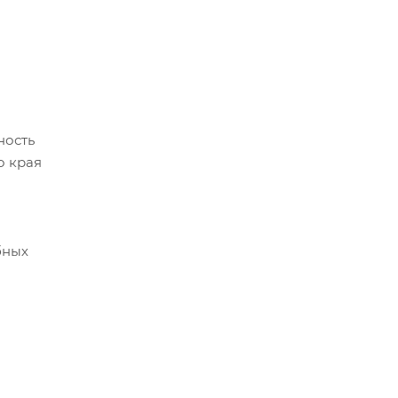
ность
о края
бных