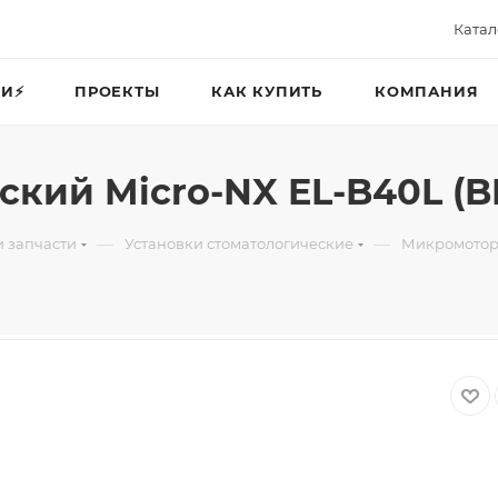
Катал
И⚡️
ПРОЕКТЫ
КАК КУПИТЬ
КОМПАНИЯ
кий Micro-NX EL-B40L (BL
—
—
и запчасти
Установки стоматологические
Микромотор 