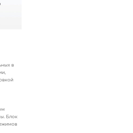
ьных в
ии,
новкой
ом
ы. Блок
режимов