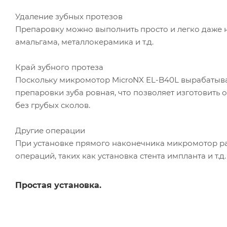
Удаление зубных протезов
Препаровку можно выполнить просто и легко даже н
амальгама, металлокерамика и т.д.
Край зубного протеза
Поскольку микромотор MicroNX EL-B40L вырабатыва
препаровки зуба ровная, что позволяет изготовить
без грубых сколов.
Другие операции
При установке прямого наконечника микромотор ра
операций, таких как установка стента импланта и т.д.
Простая установка.