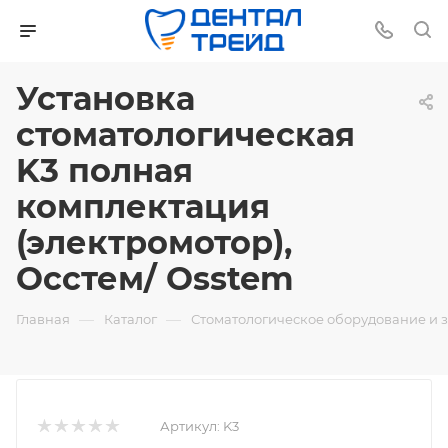
Установка
стоматологическая
K3 полная
комплектация
(электромотор),
Осстем/ Osstem
—
—
Главная
Каталог
Стоматологическое оборудование и 
Артикул:
K3