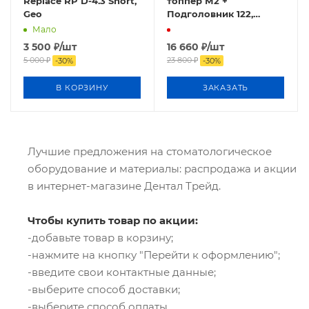
Replace RP D-4.3 Short,
топпер М2 +
Geo
Подголовник 122,
Медтекс
Мало
3 500
₽
/шт
16 660
₽
/шт
5 000
₽
23 800
₽
-
30
%
-
30
%
В КОРЗИНУ
ЗАКАЗАТЬ
Лучшие предложения на стоматологическое
оборудование и материалы: распродажа и акции
в интернет-магазине Дентал Трейд.
Чтобы купить товар по акции:
-добавьте товар в корзину;
-нажмите на кнопку "Перейти к оформлению";
-введите свои контактные данные;
-выберите способ доставки;
-выберите способ оплаты.