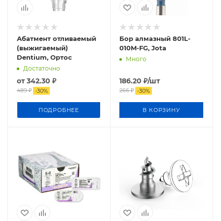
Абатмент отливаемый
Бор алмазный 801L-
(выжигаемый)
010M-FG, Jota
Dentium, Ортос
Много
Достаточно
от
342.30 ₽
186.20
₽
/шт
489 ₽
266
₽
-
30
%
-
30
%
ПОДРОБНЕЕ
В КОРЗИНУ