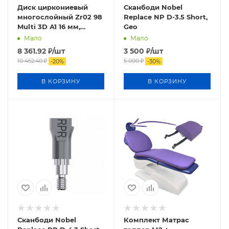
Диск циркониевый
Сканбоди Nobel
многослойный Zr02 98
Replace NP D-3.5 Short,
Multi 3D A1 16 мм,
Geo
Блумден/ Bloomden
Мало
Мало
8 361.92
₽
/шт
3 500
₽
/шт
10 452.40
₽
5 000
₽
-
20
%
-
30
%
В КОРЗИНУ
В КОРЗИНУ
Сканбоди Nobel
Комплект Матрас