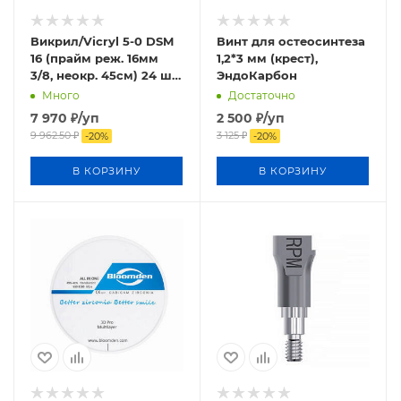
Викрил/Vicryl 5-0 DSM
Винт для остеосинтеза
16 (прайм реж. 16мм
1,2*3 мм (крест),
3/8, неокр. 45см) 24 шт/
ЭндоКарбон
уп
Много
Достаточно
7 970
₽
/уп
2 500
₽
/уп
9 962.50
₽
3 125
₽
-
20
%
-
20
%
В КОРЗИНУ
В КОРЗИНУ