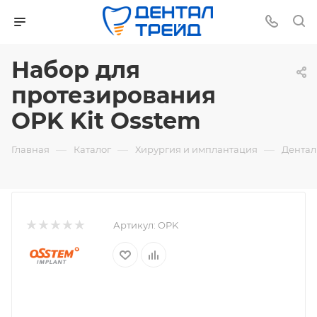
Набор для
протезирования
OPK Kit Osstem
—
—
—
Главная
Каталог
Хирургия и имплантация
Дентал
Артикул:
OPK