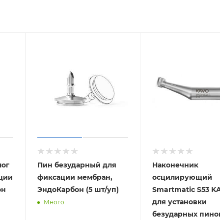
лог
Пин безударный для
Наконечник
ации
фиксации мембран,
осцилирующий
он
ЭндоКарбон (5 шт/уп)
Smartmatic S53 K
для установки
Много
безударных пино