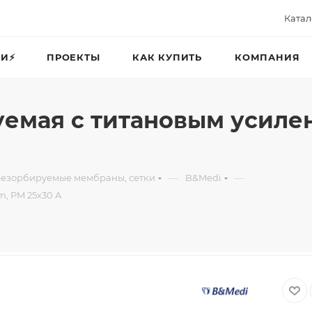
Катал
И⚡️
ПРОЕКТЫ
КАК КУПИТЬ
КОМПАНИЯ
емая с титановым усиле
—
—
езорбируемые мембраны, сетки
B&Medi
, PM 25х30 A