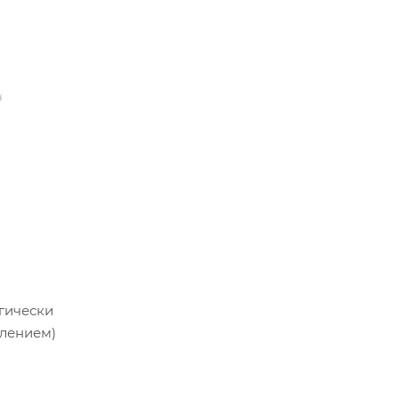
гически
илением)