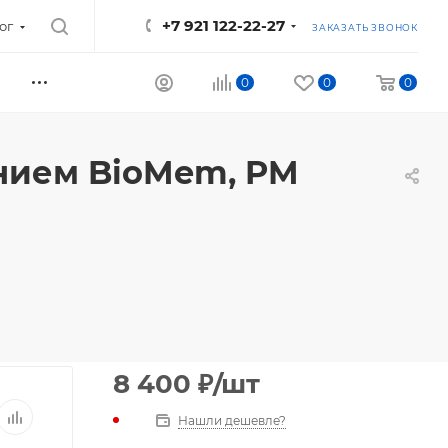
+7 921 122-22-27
ог
ЗАКАЗАТЬ ЗВОНОК
0
0
0
нием BioMem, PM
8 400
₽
/шт
Нашли дешевле?