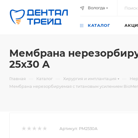
Вологда
КАТАЛОГ
АКЦИ
Мембрана нерезорбиру
25х30 A
—
—
—
Главная
Каталог
Хирургия и имплантация
Нер
Мембрана нерезорбируемая с титановым усилением BioMem
Артикул:
PM2530A