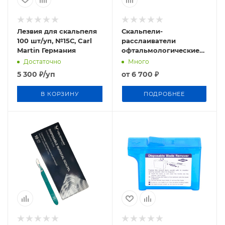
Лезвия для скальпеля
Скальпели-
100 шт/уп, №15С, Carl
расслаиватели
Martin Германия
офтальмологические
6шт/уп. MANI Япония
Достаточно
Много
5 300
₽
/уп
от
6 700 ₽
В КОРЗИНУ
ПОДРОБНЕЕ