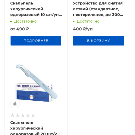
Скальпель
Устройство для снятия
хирургический
лезвий (стандартное,
одноразовый 10 шт/уп,
нестерильное, до 300
Volkmann Германия
лезвий)
Достаточно
Достаточно
от
490 ₽
400
₽
/уп
ПОДРОБНЕЕ
В КОРЗИНУ
Скальпель
хирургический
одноразовый 20 шт/уп,