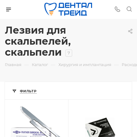
Лезвия для
скальпелей,
скальпели
7
—
—
—
Главная
Каталог
Хирургия и имплантация
Расход
ФИЛЬТР