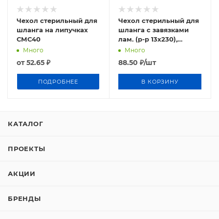
Чехол стерильный для
Чехол стерильный для
шланга на липучках
шланга с завязками
СМС40
лам. (р-р 13х230),
СМС40
Много
Много
от
52.65 ₽
88.50
₽
/шт
ПОДРОБНЕЕ
В КОРЗИНУ
КАТАЛОГ
ПРОЕКТЫ
АКЦИИ
БРЕНДЫ