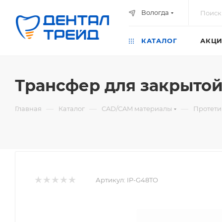
Вологда
КАТАЛОГ
АКЦИ
Трансфер для закрытой
—
—
—
Главная
Каталог
СAD/CAM материалы
Протети
Артикул:
IP-G48TO