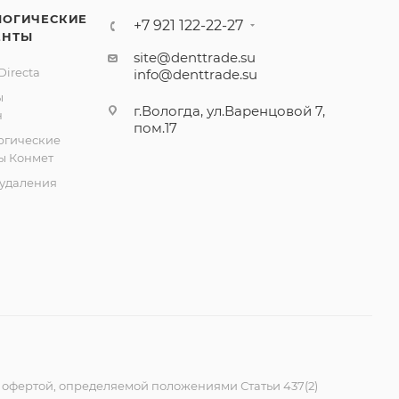
ЛОГИЧЕСКИЕ
+7 921 122-22-27
ЕНТЫ
site@denttrade.su
irecta
info@denttrade.su
ы
г.Вологда, ул.Варенцовой 7,
н
пом.17
ргические
ы Конмет
удаления
 офертой, определяемой положениями Статьи 437(2)