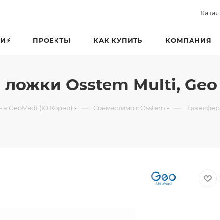
Катал
И⚡️
ПРОЕКТЫ
КАК КУПИТЬ
КОМПАНИЯ
 ложки Osstem Multi, Geo
—
—
ка GeoMedi (Ю.Корея)
Совместимо с Osstem
Трансфер 