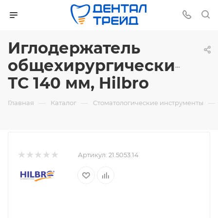
Иглодержатель
общехирургический,
ТС 140 мм, Hilbro
—
—
—
Главная
Каталог
Стоматологические инструменты
Артикул:
21.5053.14