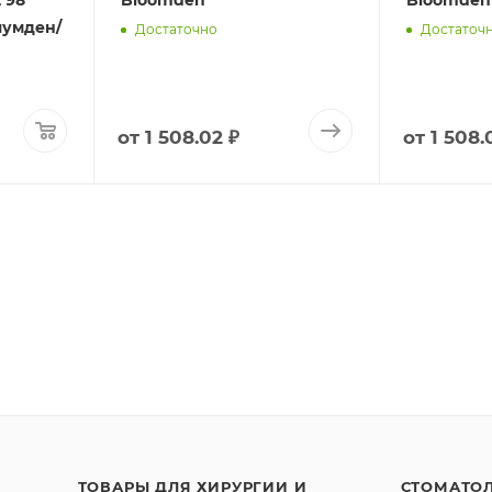
 98
Bloomden
Bloomden
Блумден/
Достаточно
Достаточ
от
1 508.02 ₽
от
1 508.
ТОВАРЫ ДЛЯ ХИРУРГИИ И
СТОМАТО