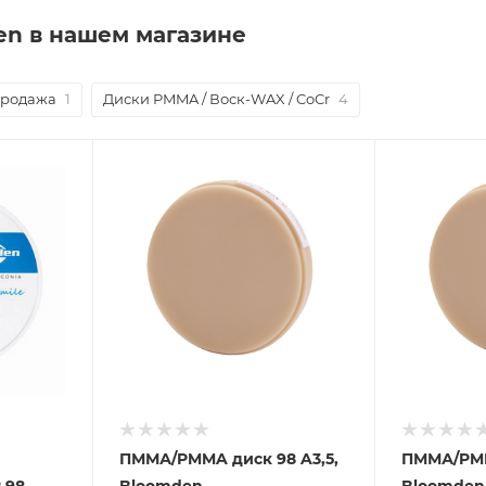
en в нашем магазине
продажа
1
Диски PMMA / Воск-WAX / CoCr
4
й
ПММА/PMMA диск 98 A3,5,
ПММА/PMM