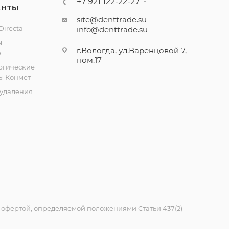
+7 921 122-22-27
ЕНТЫ
site@denttrade.su
irecta
info@denttrade.su
ы
г.Вологда, ул.Варенцовой 7,
н
пом.17
ргические
ы Конмет
удаления
 офертой, определяемой положениями Статьи 437(2)