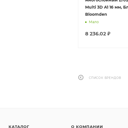
Bloomden
многослойный Zr02
Multi 3D A1 16 мм, 
Достаточно
Bloomden
Мало
8 236.02
₽
от
1 508.02 ₽
СПИСОК БРЕНДОВ
КАТАЛОГ
О КОМПАНИИ