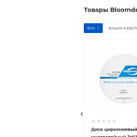
Товары Bloomd
Все
5
Акции и рас
ПММА/PMMA диск 98 A1,
Диск циркониевы