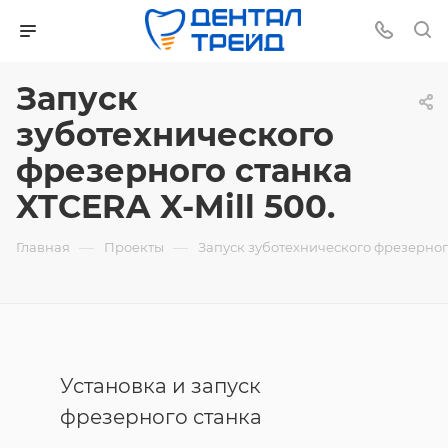
Запуск
зуботехнического
фрезерного станка
XTCERA X-Mill 500.
—
—
Главная
Проекты
Запуск зуботехнического фрезерного
Установка и запуск
фрезерного станка