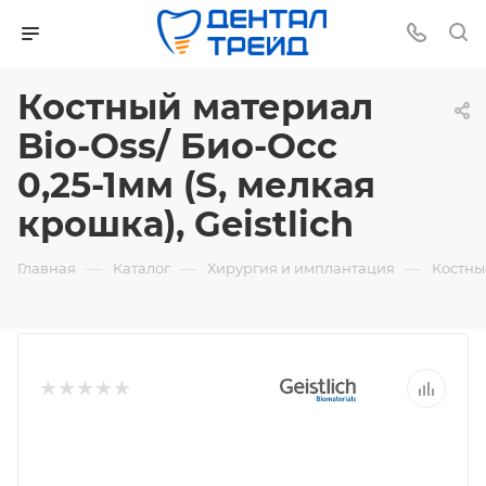
Костный материал
Bio-Oss/ Био-Осс
0,25-1мм (S, мелкая
крошка), Geistlich
—
—
—
Главная
Каталог
Хирургия и имплантация
Костны