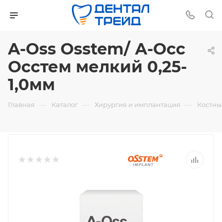
A-Oss Osstem/ А-Осс
Осстем мелкий 0,25-
1,0мм
—
—
—
Главная
Каталог
Хирургия и имплантация
Костны