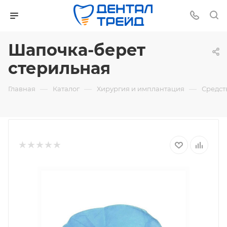
Шапочка-берет
стерильная
—
—
—
Главная
Каталог
Хирургия и имплантация
Средст