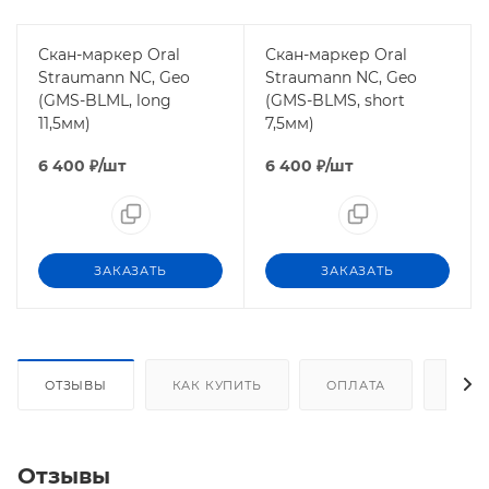
Скан-маркер Oral
Скан-маркер Oral
Straumann NC, Geo
Straumann NC, Geo
(GMS-BLML, long
(GMS-BLMS, short
11,5мм)
7,5мм)
6 400
₽
/шт
6 400
₽
/шт
ЗАКАЗАТЬ
ЗАКАЗАТЬ
ОТЗЫВЫ
КАК КУПИТЬ
ОПЛАТА
ДОС
Отзывы