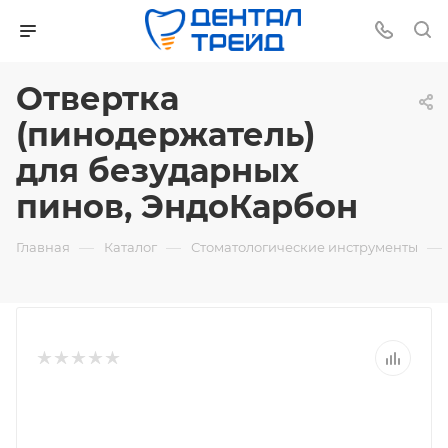
Отвертка
(пинодержатель)
для безударных
пинов, ЭндоКарбон
—
—
—
Главная
Каталог
Стоматологические инструменты