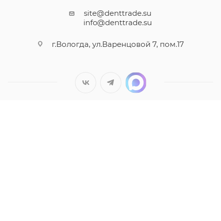
site@denttrade.su
info@denttrade.su
г.Вологда, ул.Варенцовой 7, пом.17
Вся представленная на сайте информация носит
информационный характер и ни при каких условиях не
является публичной офертой, определяемой положениями
Статьи 437(2) Гражданского кодекса РФ.
ООО "Дентал Трейд" ИНН 3525407306 ОГРН 1173525026718
2017-2026 © Оборудование, инструменты и расходные
материалы для стоматологов всех направлений