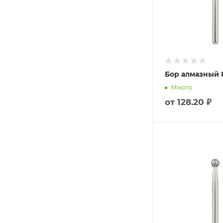
Бор алмазный 8
Много
от
128.20 ₽