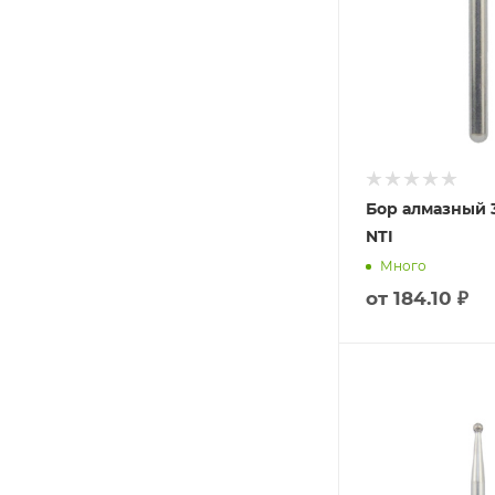
Бор алмазный 3
NTI
Много
от
184.10 ₽