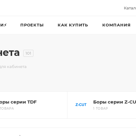
Катал
И⚡️
ПРОЕКТЫ
КАК КУПИТЬ
КОМПАНИЯ
нета
101
для кабинета
оры серии TDF
Боры серии Z-C
 ТОВАРА
1 ТОВАР