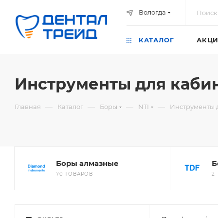
Вологда
КАТАЛОГ
АКЦИ
Инструменты для каби
—
—
—
—
Главная
Каталог
Боры
NTI
Инструменты 
Боры алмазные
Б
70 ТОВАРОВ
2