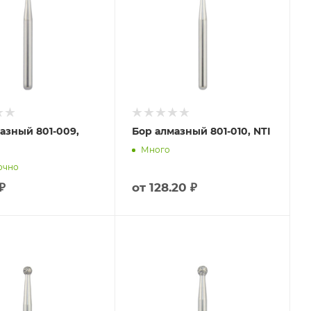
азный 801-009,
Бор алмазный 801-010, NTI
Много
очно
₽
от
128.20 ₽