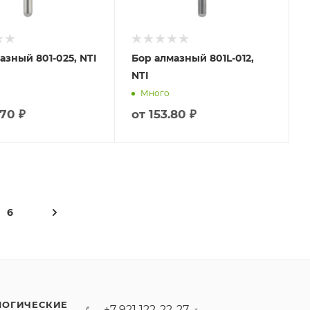
азный 801-025, NTI
Бор алмазный 801L-012,
NTI
Много
70 ₽
от
153.80 ₽
6
ЛОГИЧЕСКИЕ
+7 921 122-22-27