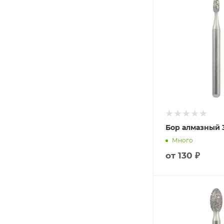
Бор алмазный 3
Много
от
130 ₽