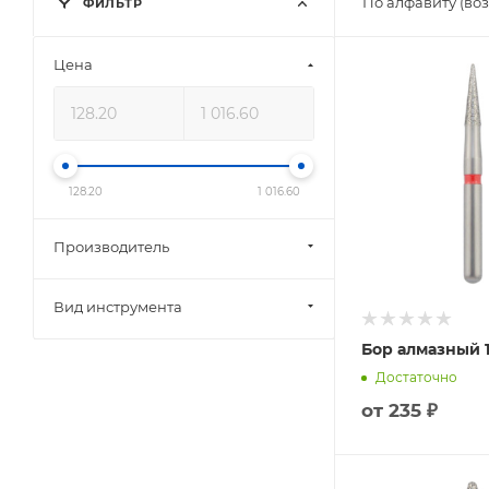
По алфавиту (во
ФИЛЬТР
Цена
128.20
1 016.60
Производитель
Вид инструмента
Бор алмазный 1
Достаточно
от
235 ₽