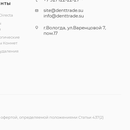
ЕНТЫ
site@denttrade.su
irecta
info@denttrade.su
ы
г.Вологда, ул.Варенцовой 7,
н
пом.17
ргические
ы Конмет
удаления
 офертой, определяемой положениями Статьи 437(2)