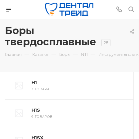
Боры
твердосплавные
28
—
—
—
—
Главная
Каталог
Боры
NTI
Инструменты для 
H1
3 ТОВАРА
H1S
9 ТОВАРОВ
H1SX