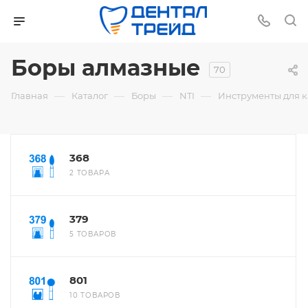
Боры алмазные
70
—
—
—
—
Главная
Каталог
Боры
NTI
Инструменты для 
368
2 ТОВАРА
379
5 ТОВАРОВ
801
10 ТОВАРОВ