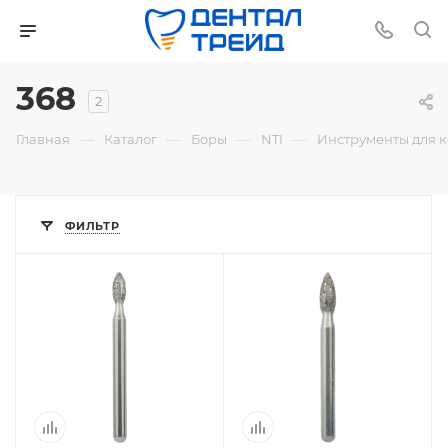
368
2
—
—
—
—
Главная
Каталог
Боры
NTI
Инструменты для 
ФИЛЬТР